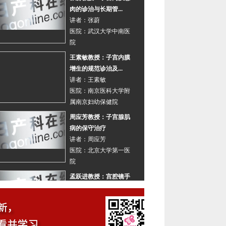
肉的诊治与长期管...
讲者：
张蔚
医院：
武汉大学中南医
院
王素敏教授：子宫内膜
增生的规范诊治及...
讲者：
王素敏
医院：
南京医科大学附
属南京妇幼保健院
周应芳教授：子宫腺肌
病的保守治疗
讲者：
周应芳
医院：
北京大学第一医
院
孟跃进教授：宫腔镜手
术联合药物对子宫...
讲者：
孟跃进
医院：
郑州大学第二附
属医院