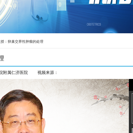
教授：卵巢交界性肿瘤的处理
理
观看次数：
7364
院附属仁济医院
视频来源：