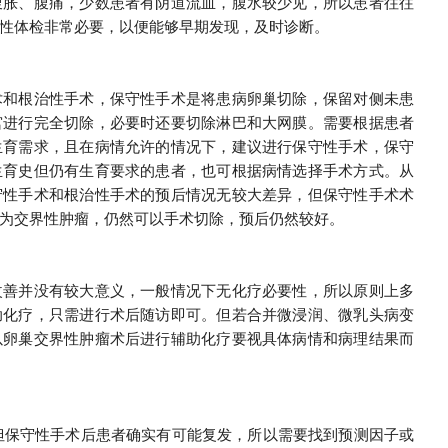
腹胀、腹痛，少数患者有阴道流血，腹水较少见，所以患者往往
性体检非常必要，以便能够早期发现，及时诊断。
术和根治性手术，保守性手术是将患病卵巢切除，保留对侧未患
宫进行完全切除，必要时还要切除淋巴和大网膜。
需要根据患者
生育需求，且在病情允许的情况下，建议进行保守性手术，保守
生育史但仍有生育要求的患者，也可根据病情选择手术方式。
从
守性手术和根治性手术的预后情况无较大差异，但保守性手术术
为交界性肿瘤，仍然可以手术切除，预后仍然较好。
改善并没有较大意义，一般情况下无化疗必要性，所以原则上多
助化疗，只需进行术后随访即可。
但若合并微浸润、微乳头病变
以卵巢交界性肿瘤术后进行辅助化疗要视具体病情和病理结果而
0，但保守性手术后患者确实有可能复发，所以需要找到预测因子或