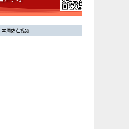
姚书忠教授：子宫内膜
异位症的长期药物...
讲者：
姚书忠
医院：
中山大学附属第
本周热点视频
一医院
华克勤教授：子宫内膜
异位症的长期管理...
讲者：
华克勤
医院：
复旦大学附属妇
产科医院
冯力民教授：宫腔镜下
子宫内膜息肉的快...
讲者：
冯力民
医院：
首都医科大学附
属北京天坛医院
王国云教授：子宫内膜
异位症疼痛的机制...
讲者：
王国云
医院：
山东大学齐鲁医