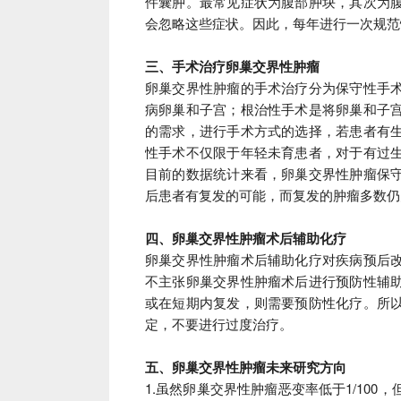
件囊肿。
最常见症状为腹部肿块，其次为
会忽略这些症状。
因此，每年进行一次规范
三、手术治疗卵巢交界性肿瘤
卵巢交界性肿瘤的手术治疗分为保守性手
病卵巢和子宫；
根治性手术是将卵巢和子
的需求，进行手术方式的选择，若患者有
性手术不仅限于年轻未育患者，对于有过
目前的数据统计来看，卵巢交界性肿瘤保
后患者有复发的可能，而复发的肿瘤多数仍
四、卵巢交界性肿瘤术后辅助化疗
卵巢交界性肿瘤术后辅助化疗对疾病预后
不主张卵巢交界性肿瘤术后进行预防性辅
或在短期内复发，则需要预防性化疗。
所
定，不要进行过度治疗。
五、卵巢交界性肿瘤未来研究方向
1.虽然卵巢交界性肿瘤恶变率低于1/10