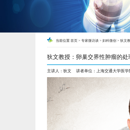
当前位置:
首页
>
专家微访谈
>
妇科微创
>
狄文
狄文教授：卵巢交界性肿瘤的处
主讲人：
狄文
讲者单位：
上海交通大学医学