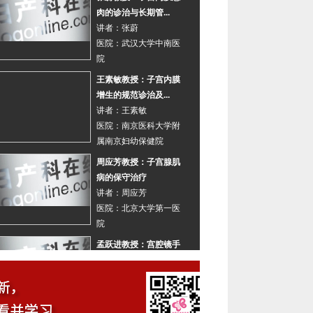
肉的诊治与长期管...
讲者：
张蔚
医院：
武汉大学中南医
院
王素敏教授：子宫内膜
增生的规范诊治及...
讲者：
王素敏
医院：
南京医科大学附
属南京妇幼保健院
周应芳教授：子宫腺肌
病的保守治疗
讲者：
周应芳
医院：
北京大学第一医
院
孟跃进教授：宫腔镜手
术联合药物对子宫...
讲者：
孟跃进
医院：
郑州大学第二附
属医院