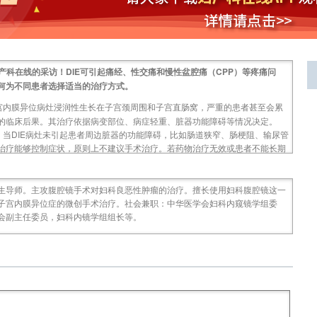
科在线的采访！DIE可引起痛经、性交痛和慢性盆腔痛（CPP）等疼痛问
何为不同患者选择适当的治疗方式。
子宫内膜异位病灶浸润性生长在子宫颈周围和子宫直肠窝，严重的患者甚至会累
的临床后果。其治疗依据病变部位、病症轻重、脏器功能障碍等情况决定。
。当DIE病灶未引起患者周边脏器的功能障碍，比如肠道狭窄、肠梗阻、输尿管
治疗能够控制症状，原则上不建议手术治疗。若药物治疗无效或患者不能长期
采取手术治疗。对于病情严重的患者，手术较为困难，术后并发症较多，应慎
生导师。主攻腹腔镜手术对妇科良恶性肿瘤的治疗。擅长使用妇科腹腔镜这一
仍存在复发风险，术后的药物治疗对预防复发具有一定的效果，请您介绍一下临
子宫内膜异位症的微创手术治疗。社会兼职：中华医学会妇科内窥镜学组委
会副主任委员，妇科内镜学组组长等。
包括口服避孕药、GnRH-a等，近年来新的药物也不断涌现，包括左炔诺孕酮
，可以有效控制症状并帮助改善患者生活质量。由于地诺孕素在国内上市时间
者的研究报道来看，该药物长期使用的良好效果是值得肯定的。地诺孕素特别
患者在没有雌激素缺乏症状的同时，抑制病灶活性，延缓疾病复发，推荐用于
视作一种慢性疾病长期管理，而药物治疗是长期管理的重要手段，2019年中