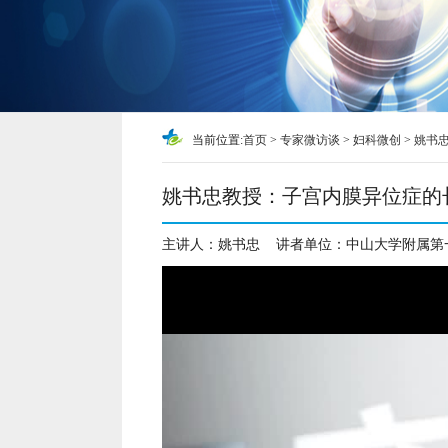
当前位置:
首页
>
专家微访谈
>
妇科微创
>
姚书
姚书忠教授：子宫内膜异位症的
主讲人：
姚书忠
讲者单位：
中山大学附属第