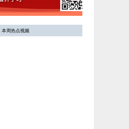
华克勤教授：子宫内膜
异位症的长期管理...
讲者：
华克勤
医院：
复旦大学附属妇
本周热点视频
产科医院
冯力民教授：宫腔镜下
子宫内膜息肉的快...
讲者：
冯力民
医院：
首都医科大学附
属北京天坛医院
王国云教授：子宫内膜
异位症疼痛的机制...
讲者：
王国云
医院：
山东大学齐鲁医
院
宋磊教授：新式经阴道
盆腔脏器脱垂手术...
讲者：
宋磊
医院：
解放军总医院