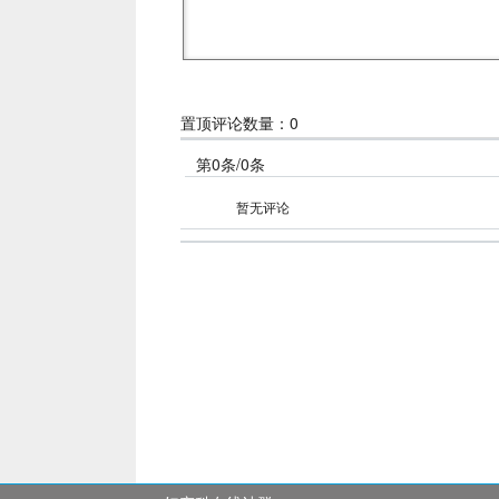
国市场的新药地诺孕素与以往的治疗药物相比具有哪
另外，相关研究数据显示，巧囊术后连续使用地诺孕素
立即使用么？
姚书忠教授：
地诺孕素的药物作用机理是抑制性腺轴
雌激素维持患者的生理需求，抑制卵巢周期性激素改
置顶评论数量：0
同时，它还可以维持患者雌激素分泌在治疗窗水平，
第0条/0条
用，有利于患者长期使用该药物。对于巧囊手术患者
而对于暂时没有生育需求或者未婚的患者，可以在巧
暂无评论
进行手术治疗。