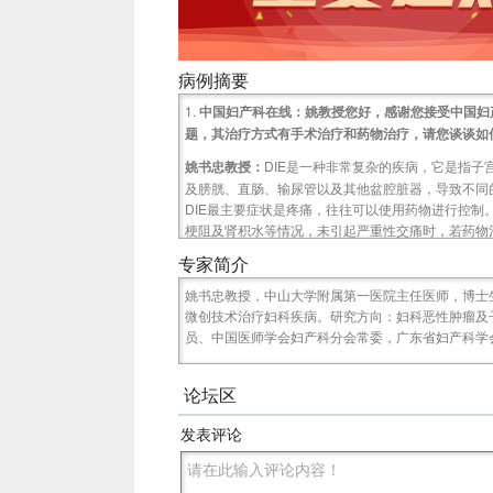
病例摘要
1.
中国妇产科在线：姚教授您好，感谢您接受中国妇产
题，其治疗方式有手术治疗和药物治疗，请您谈谈如
姚书忠教授：
DIE是一种非常复杂的疾病，它是指
及膀胱、直肠、输尿管以及其他盆腔脏器，导致不同
DIE最主要症状是疼痛，往往可以使用药物进行控制
梗阻及肾积水等情况，未引起严重性交痛时，若药物
耐受药物副作用，患者的身体也适于手术，此时可以
专家简介
重选择手术。
姚书忠教授，中山大学附属第一医院主任医师，博士
2、
中国妇产科在线：DIE患者在保守性手术治疗后
微创技术治疗妇科疾病。研究方向：妇科恶性肿瘤及
床中常用的预防复发的药物都有哪些？
员、中国医师学会妇产科分会常委，广东省妇产科学
姚书忠教授：
临床上预防DIE复发的药物种类繁多，
宫内缓释系统（曼月乐）、高效孕酮以及地诺孕素等
论坛区
较短，我们对其使用经验还十分有限，但从国外研究
适用于长期管理，它不会完全抑制雌激素分泌，可使
发表评论
控制内异症复发。
3、
中国妇产科在线：目前，国外都认为内异症应该被