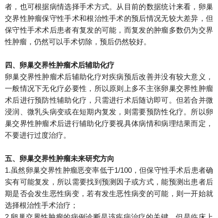
者，也可根据病情选择手术方式。
从目前的数据统计来看，卵巢
交界性肿瘤保守性手术和根治性手术的预后情况无较大差异，但
保守性手术术后患者有复发的可能，而复发的肿瘤多数仍为交界
性肿瘤，仍然可以手术切除，预后仍然较好。
四、卵巢交界性肿瘤术后辅助化疗
卵巢交界性肿瘤术后辅助化疗对疾病预后改善并没有较大意义，
一般情况下无化疗必要性，所以原则上多不主张卵巢交界性肿瘤
术后进行预防性辅助化疗，只需进行术后随访即可。
但若合并微
浸润、微乳头病变或在短期内复发，则需要预防性化疗。
所以卵
巢交界性肿瘤术后进行辅助化疗要视具体病情和病理结果而定，
不要进行过度治疗。
五、卵巢交界性肿瘤未来研究方向
1.虽然卵巢交界性肿瘤恶变率低于1/100，但保守性手术后患者确
实有可能复发，所以需要找到预测因子或方式，能预测出患者后
期是否会发生恶性病变，若有发生恶性病变的可能，则一开始就
选择根治性手术治疗；
2.卵巢交界性肿瘤的病例诊断是该疾病治疗的关键，但是临床上