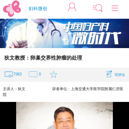
妇科微创
专家微访谈
妇科微创
生殖内分泌
妇科盆底
妇科感染
宫颈疾病
妇科肿瘤
围产医学
妇幼健康
狄文教授：卵巢交界性肿瘤的处理
中医妇科
手术微视频
妇科盆底
妇科微创
7363
0
写评论
宫颈疾病
妇科肿瘤
主讲人：
狄文
讲者单位：
上海交通大学医学院附属仁济医
围产医学
院
会议微视频
妇科盆底
妇科微创
妇科感染
宫颈疾病
妇科肿瘤
围产医学
妇幼健康
生殖内分泌