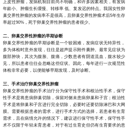
上皮性肿瘤，发病机制目前尚不明确，和许多因素相关，有发病
年龄小、肿瘤生长缓慢、转移率 低、复发迟的特点。
我国女性卵
巢交界性肿瘤的发病率不是很高，且卵巢交界性肿瘤术后5年生存
率超过90%，死于卵巢交界性肿瘤的患者很少。
二、卵巢交界性肿瘤的早期诊断
卵巢交界性肿瘤的早期诊断是一个较困难，发病症状无特异性，
多为体检时意外发现，往往是超声提示附件囊肿。
最常见症状为
腹部肿块，其次为腹胀、腹痛，少数患者有阴道流血，腹水较少
见，所以患者往往会忽略这些症状。
因此，每年进行一次规范性
体检非常必要，以便能够早期发现，及时诊断。
三、手术治疗卵巢交界性肿瘤
卵巢交界性肿瘤的手术治疗分为保守性手术和根治性手术，保守
性手术是将患病卵巢切除，保留对侧未患病卵巢和子宫；
根治性
手术是将卵巢和子宫进行完全切除，必要时还要切除淋巴和大网
膜。
需要根据患者的需求，进行手术方式的选择，若患者有生育
需求，且在病情允许的情况下，建议进行保守性手术，保守性手
术不仅限于年轻未育患者，对于有过生育史但仍有生育要求的患